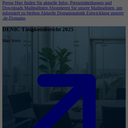
Presse
Hier finden Sie aktuelle Infos, Pressemitteilungen und
Downloads
Mailinglisten
Abonnieren Sie unsere Mailinglisten, um
informiert zu bleiben
Aktuelle Domainstatistik
Entwicklung unserer
.de-Domains
DENIC Tätigkeitsbericht 2025
Hier lesen