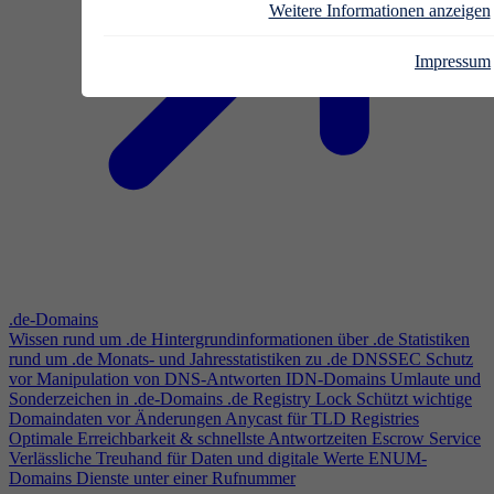
Weitere Informationen anzeigen
Impressum
.de-Domains
Wissen rund um .de
Hintergrundinformationen über .de
Statistiken
rund um .de
Monats- und Jahresstatistiken zu .de
DNSSEC
Schutz
vor Manipulation von DNS-Antworten
IDN-Domains
Umlaute und
Sonderzeichen in .de-Domains
.de Registry Lock
Schützt wichtige
Domaindaten vor Änderungen
Anycast für TLD Registries
Optimale Erreichbarkeit & schnellste Antwortzeiten
Escrow Service
Verlässliche Treuhand für Daten und digitale Werte
ENUM-
Domains
Dienste unter einer Rufnummer