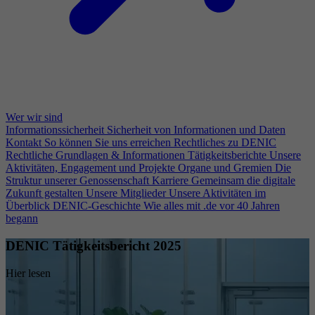
Wer wir sind
Informationssicherheit
Sicherheit von Informationen und Daten
Kontakt
So können Sie uns erreichen
Rechtliches zu DENIC
Rechtliche Grundlagen & Informationen
Tätigkeitsberichte
Unsere
Aktivitäten, Engagement und Projekte
Organe und Gremien
Die
Struktur unserer Genossenschaft
Karriere
Gemeinsam die digitale
Zukunft gestalten
Unsere Mitglieder
Unsere Aktivitäten im
Überblick
DENIC-Geschichte
Wie alles mit .de vor 40 Jahren
begann
DENIC Tätigkeitsbericht 2025
Hier lesen