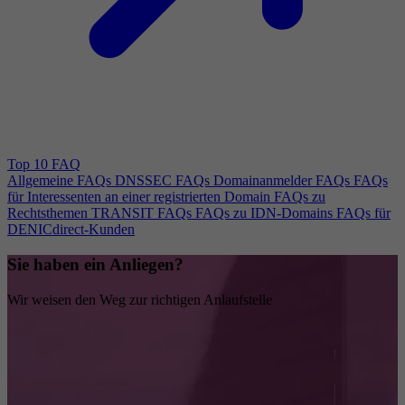
Top 10 FAQ
Allgemeine FAQs
DNSSEC FAQs
Domainanmelder FAQs
FAQs
für Interessenten an einer registrierten Domain
FAQs zu
Rechtsthemen
TRANSIT FAQs
FAQs zu IDN-Domains
FAQs für
DENICdirect-Kunden
Sie haben ein Anliegen?
Wir weisen den Weg zur richtigen Anlaufstelle