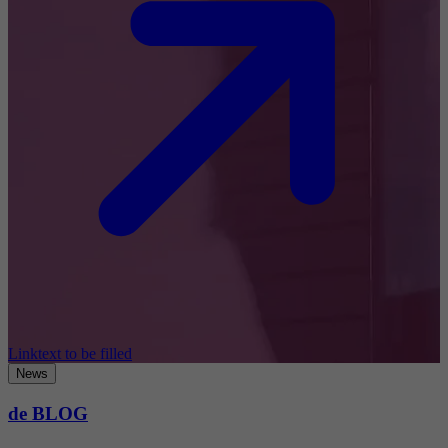
Linktext to be filled
News
de BLOG